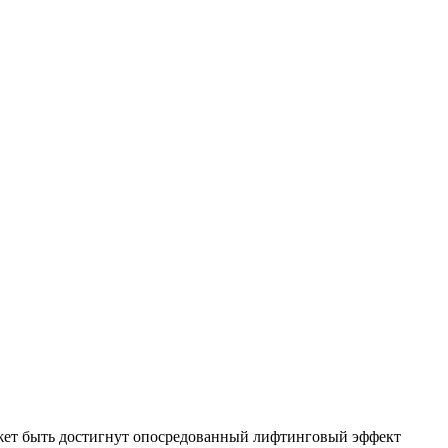
ой из них проявится
й иглы или канюли.
основные группы.
ожет быть достигнут опосредованный лифтинговый эффект