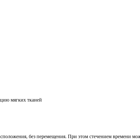
Классификация нитей
по эстетическому эффекту применения
uzdev Trend позволяют получить четыре основных эффекта. Как
, зависит от конструкции и состава нити, а также от проводяще
ладающего эстетического эффекта, нити разделяются на четыре 
ацию мягких тканей
асположения, без перемещения. При этом стечением времени м